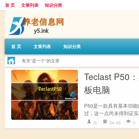
首 页
文章列表
知识分类
首 页
文章列表
知识分类
>
有关“是一个”的文章
Teclast P
板电脑
P50是一款具有基本功
过，这一点尚未得到证实
te
04-06
0