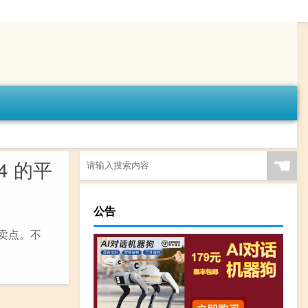
☚
14 的平
公告
卖点。不