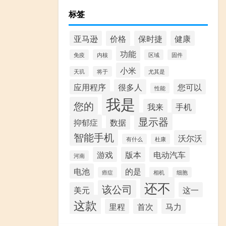
标签
亚马逊
价格
保时捷
健康
功能
免疫
内核
区域
固件
小米
天玑
将于
尤其是
应用程序
很多人
您可以
性能
我是
您的
我来
手机
显示器
抑郁症
数据
智能手机
沃尔沃
有什么
杜康
游戏
版本
电动汽车
河南
电池
的是
癌症
相机
细胞
还不
该公司
美元
这一
这款
里程
首次
马力