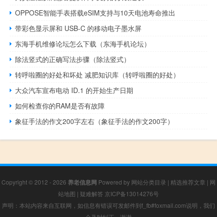
OPPOSE智能手表搭载eSIM支持与10天电池寿命推出
带彩色显示屏和 USB-C 的移动电子墨水屏
东海手机维修论坛怎么下载（东海手机论坛）
除法竖式的正确写法步骤（除法竖式）
转呼啦圈的好处和坏处 减肥知识库（转呼啦圈的好处）
大众汽车宣布电动 ID.1 的开始生产日期
如何检查你的RAM是否有故障
象征手法的作文200字左右（象征手法的作文200字）
Copyright © 2012 - 2026
养老信息网
Powered by
网站分类目录
|
精选推荐文章
|
网
站地图
|
疑难解答
京ICP备13014276号
声明：本站内容来自互联网，如信息有错误可发邮件到f_fb#foxmail.com说明，我们
会及时纠正，谢谢