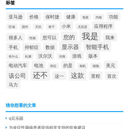
标签
亚马逊
价格
保时捷
健康
功能
免疫
内核
小米
应用程序
区域
固件
天玑
将于
尤其是
我是
您的
很多人
您可以
我来
性能
显示器
智能手机
手机
抑郁症
数据
沃尔沃
游戏
版本
有什么
杜康
河南
电动汽车
电池
的是
美元
癌症
相机
细胞
还不
这款
该公司
这一
里程
首次
马力
猜你想看的文章
q豆乐园
为炎症性肠病患者提供科学支持的饮食建议