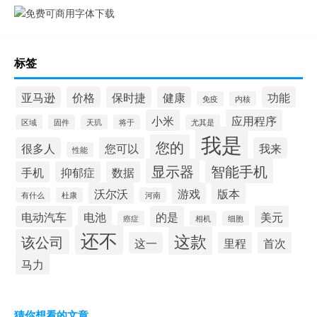
标签
亚马逊
价格
保时捷
健康
功能
免疫
内核
小米
应用程序
区域
固件
天玑
将于
尤其是
我是
您的
很多人
您可以
我来
性能
显示器
智能手机
手机
抑郁症
数据
沃尔沃
游戏
版本
有什么
杜康
河南
电动汽车
电池
的是
美元
癌症
相机
细胞
还不
这款
该公司
这一
里程
首次
马力
猜你想看的文章