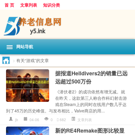
首 页
文章列表
知识分类
网站导航
>
有关“游戏”的文章
据报道Helldivers2的销量已远
远超过500万份
《潜伏者2》的成功依然有增无减。就
在昨天，这款第三人称合作科幻射击游
戏在Steam上的同时在线用户数几乎达
到了45万的历史峰值。与发布相比，Valve商店的用...
jb
04-06
0
682
文章列表
新的RE4Remake图形比较显