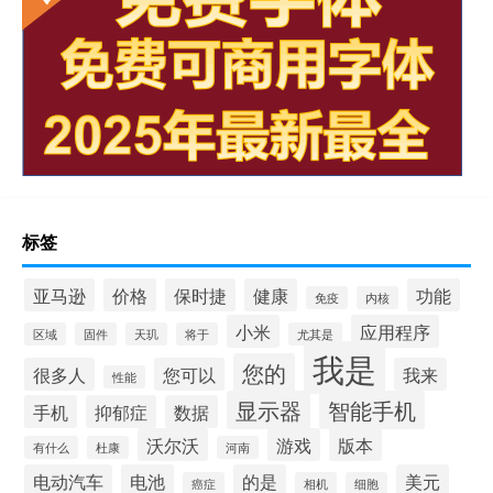
标签
亚马逊
价格
保时捷
健康
功能
免疫
内核
小米
应用程序
区域
固件
天玑
将于
尤其是
我是
您的
很多人
您可以
我来
性能
显示器
智能手机
手机
抑郁症
数据
沃尔沃
游戏
版本
有什么
杜康
河南
电动汽车
电池
的是
美元
癌症
相机
细胞