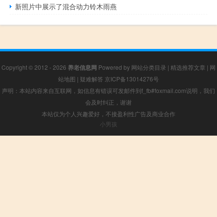
新照片中展示了混合动力铃木雨燕
Copyright © 2012 - 2026
养老信息网
Powered by
网站分类目录
|
精选推荐文章
|
网
站地图
|
疑难解答
京ICP备13014276号
声明：本站内容来自互联网，如信息有错误可发邮件到f_fb#foxmail.com说明，我们
会及时纠正，谢谢
本站仅为个人兴趣爱好，不接盈利性广告及商业合作
小男孩