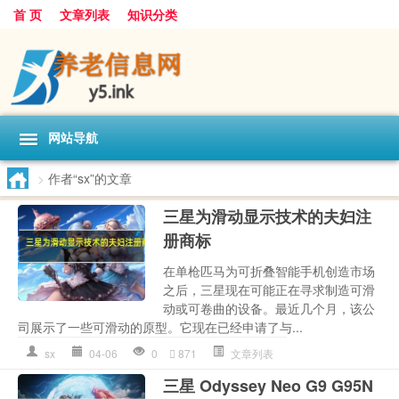
首 页
文章列表
知识分类
网站导航
>
作者“sx”的文章
三星为滑动显示技术的夫妇注
册商标
在单枪匹马为可折叠智能手机创造市场
之后，三星现在可能正在寻求制造可滑
动或可卷曲的设备。最近几个月，该公
司展示了一些可滑动的原型。它现在已经申请了与...
sx
04-06
0
871
文章列表
三星 Odyssey Neo G9 G95N