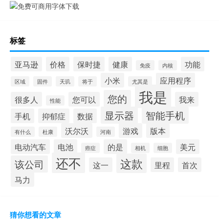
标签
亚马逊
价格
保时捷
健康
功能
免疫
内核
小米
应用程序
区域
固件
天玑
将于
尤其是
我是
您的
很多人
您可以
我来
性能
显示器
智能手机
手机
抑郁症
数据
沃尔沃
游戏
版本
有什么
杜康
河南
电动汽车
电池
的是
美元
癌症
相机
细胞
还不
这款
该公司
这一
里程
首次
马力
猜你想看的文章