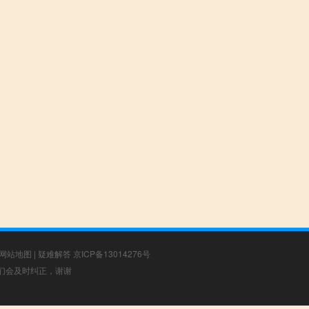
网站地图
|
疑难解答
京ICP备13014276号
，我们会及时纠正，谢谢