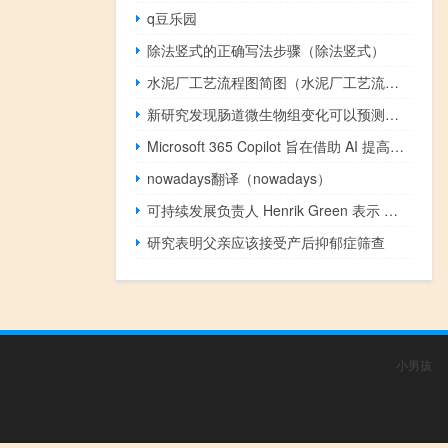
q豆乐园
除法竖式的正确写法步骤（除法竖式）
水泥厂工艺流程图简图（水泥厂工艺流程）
新研究发现肠道微生物组变化可以预测结直肠癌风险
Microsoft 365 Copilot 旨在借助 AI 提高各个级别的生产力
nowadays翻译（nowadays）
可持续发展负责人 Henrik Green 表示 沃尔沃如何变得更加环保
研究表明父亲应该接受产后抑郁症筛查
小男孩