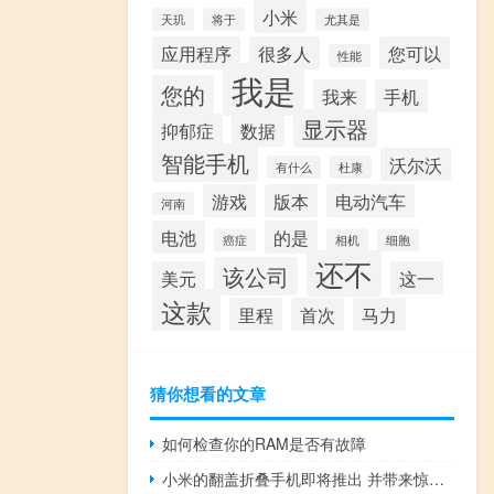
小米
天玑
将于
尤其是
应用程序
很多人
您可以
性能
我是
您的
我来
手机
显示器
抑郁症
数据
智能手机
沃尔沃
有什么
杜康
游戏
版本
电动汽车
河南
电池
的是
癌症
相机
细胞
还不
该公司
美元
这一
这款
里程
首次
马力
猜你想看的文章
如何检查你的RAM是否有故障
小米的翻盖折叠手机即将推出 并带来惊喜功能