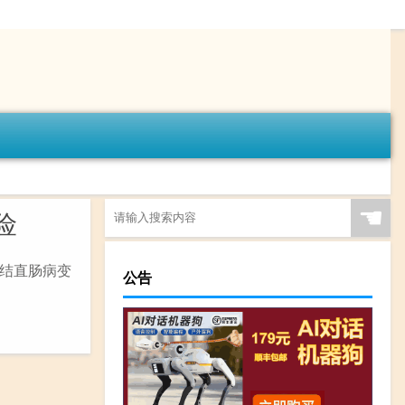
☚
险
结直肠病变
公告