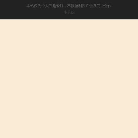
本站仅为个人兴趣爱好，不接盈利性广告及商业合作
小男孩