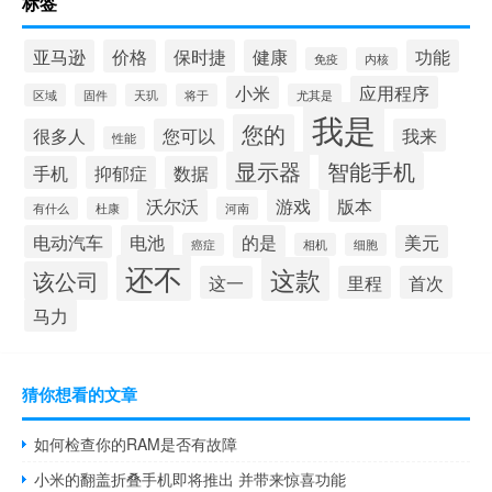
标签
亚马逊
价格
保时捷
健康
功能
免疫
内核
小米
应用程序
区域
固件
天玑
将于
尤其是
我是
您的
很多人
您可以
我来
性能
显示器
智能手机
手机
抑郁症
数据
沃尔沃
游戏
版本
有什么
杜康
河南
电动汽车
电池
的是
美元
癌症
相机
细胞
还不
这款
该公司
这一
里程
首次
马力
猜你想看的文章
如何检查你的RAM是否有故障
小米的翻盖折叠手机即将推出 并带来惊喜功能