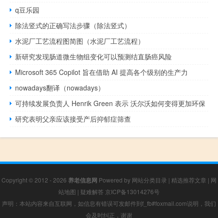
q豆乐园
除法竖式的正确写法步骤（除法竖式）
水泥厂工艺流程图简图（水泥厂工艺流程）
新研究发现肠道微生物组变化可以预测结直肠癌风险
Microsoft 365 Copilot 旨在借助 AI 提高各个级别的生产力
nowadays翻译（nowadays）
可持续发展负责人 Henrik Green 表示 沃尔沃如何变得更加环保
研究表明父亲应该接受产后抑郁症筛查
Copyright © 2012 - 2026
养老信息网
Powered by
网站分类目录
|
精选推荐文章
|
网
站地图
|
疑难解答
京ICP备13014276号
声明：本站内容来自互联网，如信息有错误可发邮件到f_fb#foxmail.com说明，我们
会及时纠正，谢谢