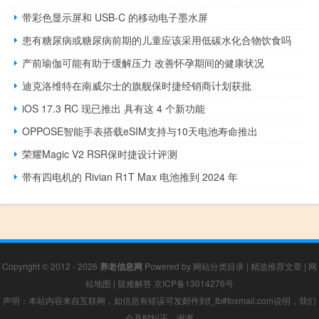
带彩色显示屏和 USB-C 的移动电子墨水屏
患有糖尿病或糖尿病前期的儿童应该采用低碳水化合物饮食吗
产前瑜伽可能有助于缓解压力 改善怀孕期间的健康状况
迪克洛维特在南威尔士的旗舰保时捷经销商计划获批
iOS 17.3 RC 现已推出 具有这 4 个新功能
OPPOSE智能手表搭载eSIM支持与10天电池寿命推出
荣耀Magic V2 RSR保时捷设计评测
带有四电机的 Rivian R1T Max 电池推到 2024 年
Copyright © 2012 - 2026
养老信息网
Powered by
网站分类目录
|
精选推荐文章
|
网
站地图
|
疑难解答
京ICP备13014276号
声明：本站内容来自互联网，如信息有错误可发邮件到f_fb#foxmail.com说明，我们
会及时纠正，谢谢