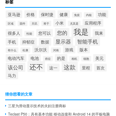
标签
亚马逊
价格
保时捷
健康
功能
免疫
内核
小米
应用程序
区域
固件
天玑
将于
尤其是
我是
您的
很多人
您可以
我来
性能
显示器
智能手机
手机
抑郁症
数据
沃尔沃
游戏
版本
有什么
杜康
河南
电动汽车
电池
的是
美元
癌症
相机
细胞
还不
这款
该公司
这一
里程
首次
马力
猜你想看的文章
三星为滑动显示技术的夫妇注册商标
Teclast P50：具有基本功能 移动连接和 Android 14 的平板电脑