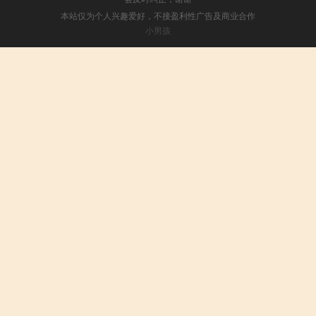
本站仅为个人兴趣爱好，不接盈利性广告及商业合作
小男孩