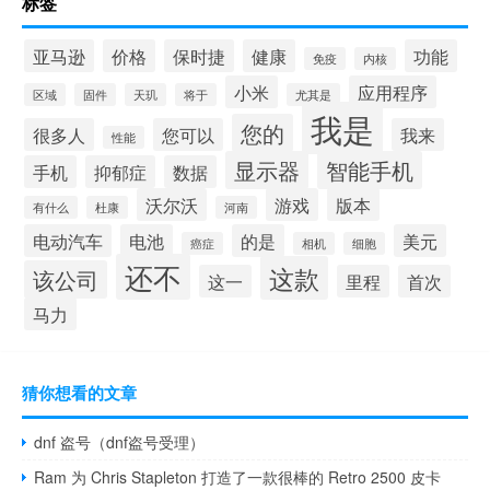
标签
亚马逊
价格
保时捷
健康
功能
免疫
内核
小米
应用程序
区域
固件
天玑
将于
尤其是
我是
您的
很多人
您可以
我来
性能
显示器
智能手机
手机
抑郁症
数据
沃尔沃
游戏
版本
有什么
杜康
河南
电动汽车
电池
的是
美元
癌症
相机
细胞
还不
这款
该公司
这一
里程
首次
马力
猜你想看的文章
dnf 盗号（dnf盗号受理）
Ram 为 Chris Stapleton 打造了一款很棒的 Retro 2500 皮卡