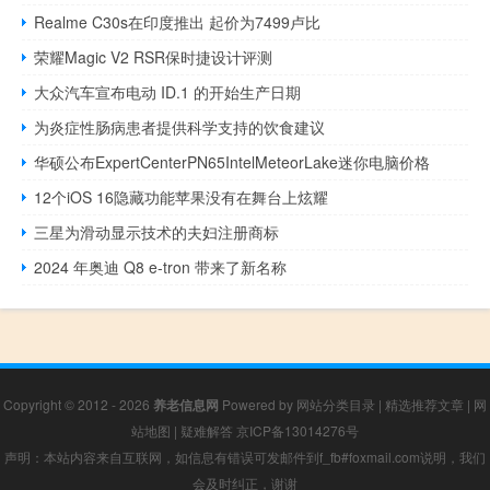
Realme C30s在印度推出 起价为7499卢比
荣耀Magic V2 RSR保时捷设计评测
大众汽车宣布电动 ID.1 的开始生产日期
为炎症性肠病患者提供科学支持的饮食建议
华硕公布ExpertCenterPN65IntelMeteorLake迷你电脑价格
12个iOS 16隐藏功能苹果没有在舞台上炫耀
三星为滑动显示技术的夫妇注册商标
2024 年奥迪 Q8 e-tron 带来了新名称
Copyright © 2012 - 2026
养老信息网
Powered by
网站分类目录
|
精选推荐文章
|
网
站地图
|
疑难解答
京ICP备13014276号
声明：本站内容来自互联网，如信息有错误可发邮件到f_fb#foxmail.com说明，我们
会及时纠正，谢谢