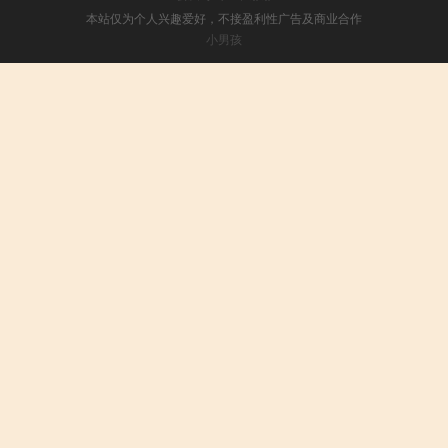
本站仅为个人兴趣爱好，不接盈利性广告及商业合作
小男孩