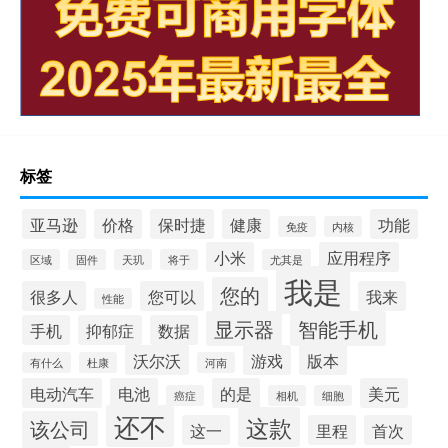
标签
亚马逊
价格
保时捷
健康
功能
免疫
内核
小米
应用程序
区域
固件
天玑
将于
尤其是
我是
您的
很多人
您可以
我来
性能
显示器
智能手机
手机
抑郁症
数据
沃尔沃
游戏
版本
有什么
杜康
河南
电动汽车
电池
的是
美元
癌症
相机
细胞
还不
这款
该公司
这一
里程
首次