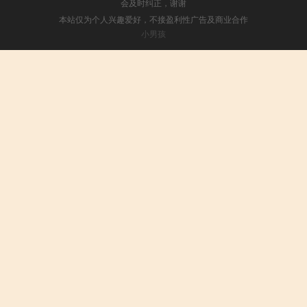
会及时纠正，谢谢
本站仅为个人兴趣爱好，不接盈利性广告及商业合作
小男孩