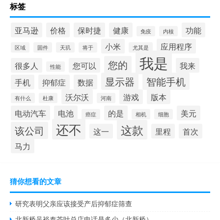
标签
亚马逊
价格
保时捷
健康
功能
免疫
内核
小米
应用程序
区域
固件
天玑
将于
尤其是
我是
您的
很多人
您可以
我来
性能
显示器
智能手机
手机
抑郁症
数据
沃尔沃
游戏
版本
有什么
杜康
河南
电动汽车
电池
的是
美元
癌症
相机
细胞
还不
这款
该公司
这一
里程
首次
马力
猜你想看的文章
研究表明父亲应该接受产后抑郁症筛查
北新桥吴裕泰茶叶总店电话是多少（北新桥）