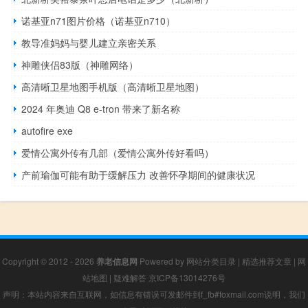
诺基亚n71图片价格（诺基亚n710）
教导准妈妈与婴儿建立亲密关系
神雕侠侣83版（神雕网络）
高清晰卫星地图手机版（高清晰卫星地图）
2024 年奥迪 Q8 e-tron 带来了新名称
autofire exe
爱情公寓外传有几部（爱情公寓外传好看吗）
产前瑜伽可能有助于缓解压力 改善怀孕期间的健康状况
Copyright © 2012 - 2026
养老信息网
Powered by
网站分类目录
|
精选推荐文章
|
网
站地图
|
疑难解答
京ICP备13014276号
声明：本站内容来自互联网，如信息有错误可发邮件到f_fb#foxmail.com说明，我们