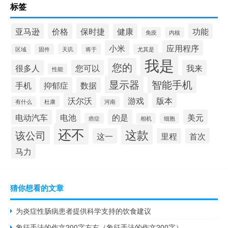
标签
亚马逊
价格
保时捷
健康
功能
免疫
内核
小米
应用程序
区域
固件
天玑
将于
尤其是
我是
您的
很多人
您可以
我来
性能
显示器
智能手机
手机
抑郁症
数据
沃尔沃
游戏
版本
有什么
杜康
河南
电动汽车
电池
的是
美元
癌症
相机
细胞
还不
这款
该公司
这一
里程
首次
马力
猜你想看的文章
为炎症性肠病患者提供科学支持的饮食建议
象征手法的作文200字左右（象征手法的作文200字）