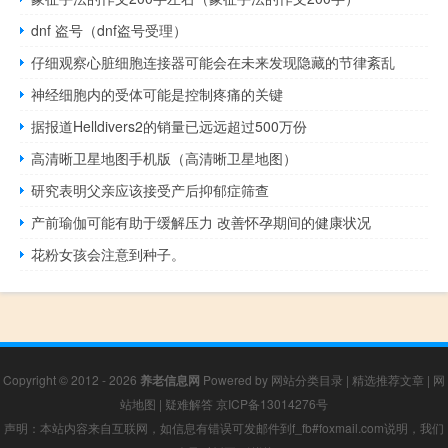
dnf 盗号（dnf盗号受理）
仔细观察心脏细胞连接器可能会在未来发现隐藏的节律紊乱
神经细胞内的受体可能是控制疼痛的关键
据报道Helldivers2的销量已远远超过500万份
高清晰卫星地图手机版（高清晰卫星地图）
研究表明父亲应该接受产后抑郁症筛查
产前瑜伽可能有助于缓解压力 改善怀孕期间的健康状况
花粉女孩会注意到种子。
Copyright © 2012 - 2026
养老信息网
Powered by
网站分类目录
|
精选推荐文章
|
网
站地图
|
疑难解答
京ICP备13014276号
声明：本站内容来自互联网，如信息有错误可发邮件到f_fb#foxmail.com说明，我们