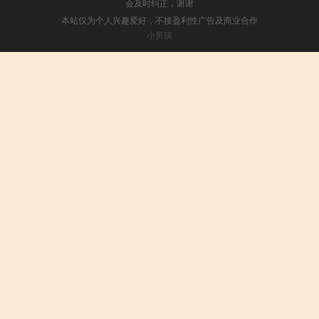
会及时纠正，谢谢
本站仅为个人兴趣爱好，不接盈利性广告及商业合作
小男孩