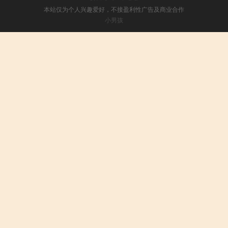
本站仅为个人兴趣爱好，不接盈利性广告及商业合作
小男孩