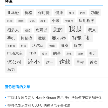
标签
亚马逊
价格
保时捷
健康
功能
免疫
内核
小米
应用程序
区域
固件
天玑
将于
尤其是
我是
您的
很多人
您可以
我来
性能
显示器
智能手机
手机
抑郁症
数据
沃尔沃
游戏
版本
有什么
杜康
河南
电动汽车
电池
的是
美元
癌症
相机
细胞
还不
这款
该公司
这一
里程
首次
马力
猜你想看的文章
可持续发展负责人 Henrik Green 表示 沃尔沃如何变得更加环保
带彩色显示屏和 USB-C 的移动电子墨水屏