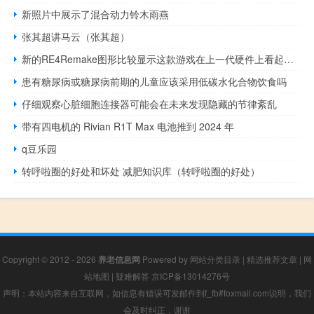
新照片中展示了混合动力铃木雨燕
张其超讲马云（张其超）
新的RE4Remake图形比较显示这款游戏在上一代硬件上看起来有多棒
患有糖尿病或糖尿病前期的儿童应该采用低碳水化合物饮食吗
仔细观察心脏细胞连接器可能会在未来发现隐藏的节律紊乱
带有四电机的 Rivian R1T Max 电池推到 2024 年
q豆乐园
转呼啦圈的好处和坏处 减肥知识库（转呼啦圈的好处）
Copyright © 2012 - 2026
养老信息网
Powered by
网站分类目录
|
精选推荐文章
|
网
站地图
|
疑难解答
京ICP备13014276号
声明：本站内容来自互联网，如信息有错误可发邮件到f_fb#foxmail.com说明，我们
会及时纠正，谢谢