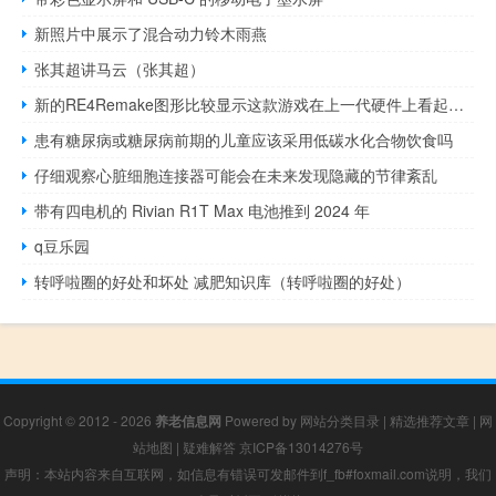
新照片中展示了混合动力铃木雨燕
张其超讲马云（张其超）
新的RE4Remake图形比较显示这款游戏在上一代硬件上看起来有多棒
患有糖尿病或糖尿病前期的儿童应该采用低碳水化合物饮食吗
仔细观察心脏细胞连接器可能会在未来发现隐藏的节律紊乱
带有四电机的 Rivian R1T Max 电池推到 2024 年
q豆乐园
转呼啦圈的好处和坏处 减肥知识库（转呼啦圈的好处）
Copyright © 2012 - 2026
养老信息网
Powered by
网站分类目录
|
精选推荐文章
|
网
站地图
|
疑难解答
京ICP备13014276号
声明：本站内容来自互联网，如信息有错误可发邮件到f_fb#foxmail.com说明，我们