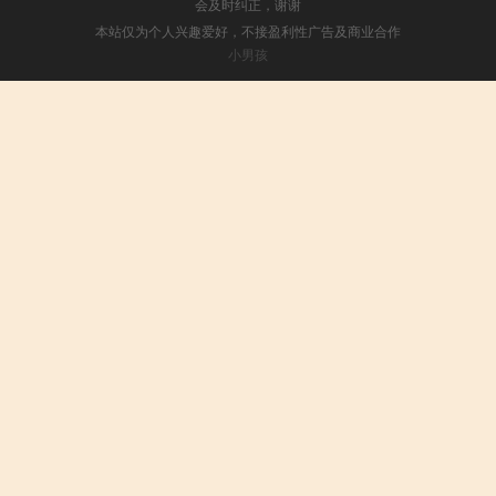
会及时纠正，谢谢
本站仅为个人兴趣爱好，不接盈利性广告及商业合作
小男孩