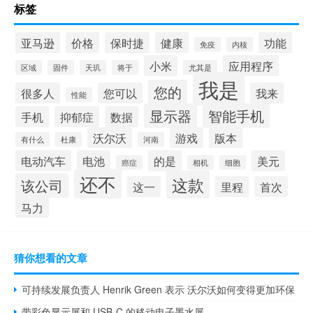
标签
亚马逊
价格
保时捷
健康
功能
免疫
内核
小米
应用程序
区域
固件
天玑
将于
尤其是
我是
您的
很多人
您可以
我来
性能
显示器
智能手机
手机
抑郁症
数据
沃尔沃
游戏
版本
有什么
杜康
河南
电动汽车
电池
的是
美元
癌症
相机
细胞
还不
这款
该公司
这一
里程
首次
马力
猜你想看的文章
可持续发展负责人 Henrik Green 表示 沃尔沃如何变得更加环保
带彩色显示屏和 USB-C 的移动电子墨水屏